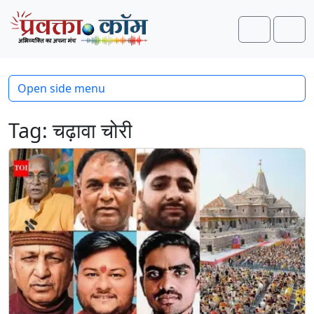
Skip to content
Skip to footer
Search
Men
Open side menu
Tag:
चढ़ावा चोरी