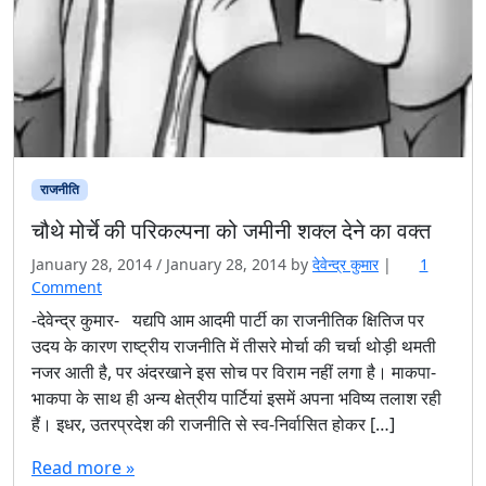
राजनीति
चौथे मोर्चे की परिकल्पना को जमीनी शक्ल देने का वक्त
January 28, 2014
/
January 28, 2014
by
देवेन्द्र कुमार
|
1
o
Comment
n
-देवेन्द्र कुमार- यद्यपि आम आदमी पार्टी का राजनीतिक क्षितिज पर
चौ
उदय के कारण राष्ट्रीय राजनीति में तीसरे मोर्चा की चर्चा थोड़ी थमती
थे
नजर आती है, पर अंदरखाने इस सोच पर विराम नहीं लगा है। माकपा-
मो
भाकपा के साथ ही अन्य क्षेत्रीय पार्टियां इसमें अपना भविष्य तलाश रही
र्चे
हैं। इधर, उतरप्रदेश की राजनीति से स्व-निर्वासित होकर […]
की
प
Read more »
रि