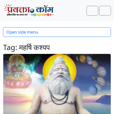
Skip to content
Skip to footer
Search
Men
Open side menu
Tag:
महर्षि कश्यप