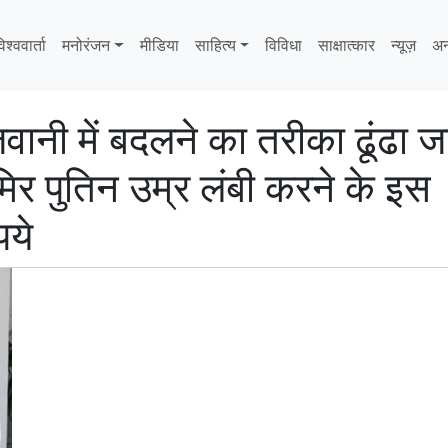
िश्ववार्ता
मनोरंजन
मीडिया
साहित्‍य
विविधा
साक्षात्‍कार
न्यूज़
अन
 जवानी में बदलने का तरीका ढूंढा ज
िमिर पुतिन उम्र लंबी करने के इस
पये