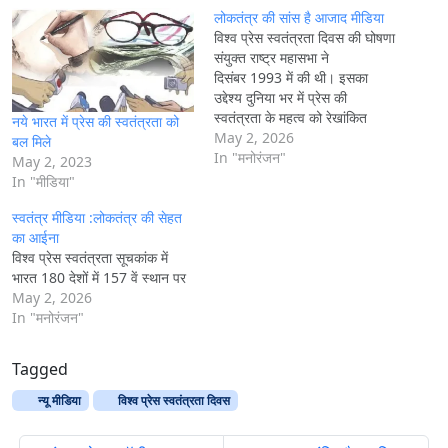
n
लोकतंत्र की सांस है आजाद मीडिया
g
विश्व प्रेस स्वतंत्रता दिवस की घोषणा
संयुक्त राष्ट्र महासभा ने
…
दिसंबर 1993 में की थी। इसका
उद्देश्य दुनिया भर में प्रेस की
स्वतंत्रता के महत्व को रेखांकित
नये भारत में प्रेस की स्वतंत्रता को
करना, पत्रकारों की सुरक्षा सुनिश्चित
May 2, 2026
बल मिले
करना और स्वतंत्र पत्रकारिता के
In "मनोरंजन"
May 2, 2023
प्रति जनचेतना बढ़ाना था। आज जब
In "मीडिया"
सूचना का युग अपने चरम पर है, तब
स्वतंत्र मीडिया :लोकतंत्र की सेहत
यह दिवस और…
का आईना
विश्व प्रेस स्वतंत्रता सूचकांक में
भारत 180 देशों में 157 वें स्थान पर
May 2, 2026
In "मनोरंजन"
Tagged
न्‍यू मीडिया
विश्व प्रेस स्वतंत्रता दिवस