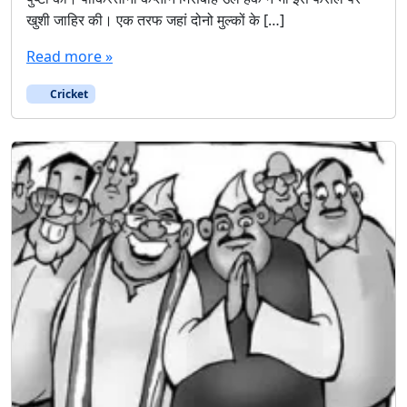
खुशी जाहिर की। एक तरफ जहां दोनो मुल्कों के […]
ई
तो
Read more »
दे
खे
Cricket
के
व
ल
ध
न