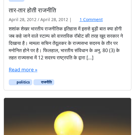
तार-तार होती राजनीति
o
April 28, 2012
/
April 28, 2012
|
1 Comment
n
शशांक शेखर भारतीय राजनीतिक इतिहास में इससे बुड़ी बात क्या होगी
ता
जब कहे जाने वाले स्टाम्प को वास्तविक रॉबोट की तरह खुद सरकार ने
र
दिखाया है। मामला सचिन तेंदूलकर के राज्यसभा सदस्य के तौर पर
-
मनोनित होने पर है। फिलहाल, भारतीय संविधान के अनु. 80 (3) के
ता
तहत राज्यसभा में 12 सदस्य राष्ट्रपति के द्वारा […]
र
हो
Read more »
ती
रा
politics
राजनीति
ज
नी
ति