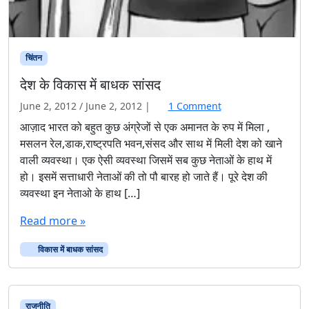
चिंतन
देश के विकास में बाधक सांसद
o
June 2, 2012
/
June 2, 2012
|
1 Comment
n
आज़ाद भारत को बहुत कुछ अंग्रेजों से एक अमानत के रुप में मिला ,
दे
मसलन रेल,डाक,राष्ट्रपति भवन,संसद और साथ में मिली देश को खाने
श
वाली व्यवस्था। एक ऐसी व्यवस्था जिसमें सब कुछ नेताओं के हाथ में
के
हो। इसमें सत्ताधारी नेताओं की तो पौ बारह हो जाते हैं। पूरे देश की
वि
व्यवस्था इन नेताओ के हाथ […]
का
स
Read more »
में
बा
विकास में बाधक सांसद
ध
क
सां
स
राजनीति
द