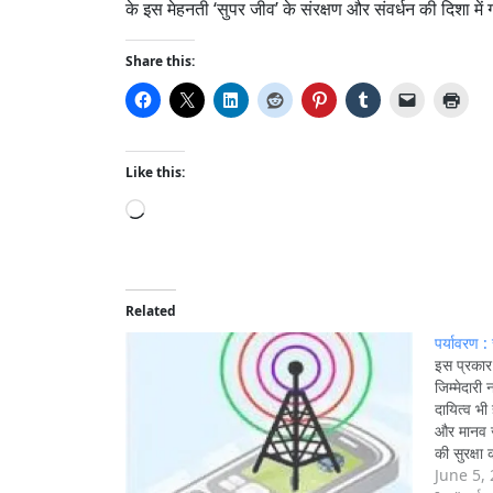
के इस मेहनती ‘सुपर जीव’ के संरक्षण और संवर्धन की दिशा में ग
Share this:
Like this:
L
o
a
d
i
Related
n
पर्यावरण :
g
इस प्रकार
जिम्मेदारी
…
दायित्व भी 
और मानव ज
की सुरक्ष
की सुरक्षा
June 5,