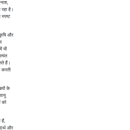
िनाश,
ा रहा है।
 स्पष्ट
 कृषि और
नव
ें भी
त्यंत
ते हैं।
ित करती
यों के
वायु
ं को
हैं,
दार्थ और