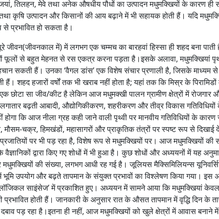
्जियां, तिलहन, मेवे तथा अनेक औषधीय पौधों का उत्पादन मधुमक्खियों के कारण ही 
 तथा कृषि उत्पादन और किसानों की आय बढ़ाने में भी सहायक होती हैं। यदि मधुमक्
रूप से प्रभावित हो सकता है।
रे जीवन(जीवनकाल में) में लगभग एक चम्मच का बारहवां हिस्सा ही शहद बना पाती 
 फूलों से बहुत मेहनत से रस एकत्र करना पड़ता है।इसके अलावा, मधुमक्खियां पृथ्
पहचान सकती हैं। उनका ‘वैगल डांस’ एक विशेष संचार प्रणाली है, जिसके माध्यम से 
ं। शहद हजारों वर्षों तक भी खराब नहीं होता है; यहां तक कि मिस्र के पिरामिडों म
 एक छोटा सा जीव/कीट है लेकिन आज मधुमक्खी पालन ग्रामीण क्षेत्रों में रोजगार 
 पर लगातार बढ़ती आबादी, औद्योगिकीकरण, शहरीकरण और तीव्र विकास गतिविधियों
ीं होगा कि आज नीला ग्रह कही जाने वाली पृथ्वी पर मानवीय गतिविधियों के कारण
मान, मौसम-चक्र, हिमखंडों, महासागरों और प्राकृतिक तंत्रों पर स्पष्ट रूप से दिखाई द
तियों पर भी पड़ रहा है, विशेष रूप से मधुमक्खियों पर। आज मधुमक्खियों की स
वैज्ञानिकों द्वारा किए गए शोधों में भी हुआ है। कुछ शोधों और अध्ययनों में यह अनु
धुमक्खियों की संख्या, लगभग आधी रह गई है। जूलियस मैक्सिमिलियन्स यूनिवर्सि
्रों में भूमि उपयोग और बढ़ते तापमान के संयुक्त प्रभावों का विश्लेषण किया गया। इस
ॉजिकल साइंसेज’ में प्रकाशित हुए। अध्ययन में सामने आया कि मधुमक्खियां केवल
भी प्रभावित होती हैं। जानकारी के अनुसार रात के औसत तापमान में वृद्धि दिन के 
दबाव पड़ रहा है।इतना ही नहीं, आज मधुमक्खियों को खुले क्षेत्रों में आवास बनाने में