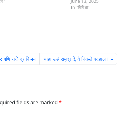
वरण"
लेकर समाज की लापरवाही को उजागर…
June 13, 2025
In "विविधा"
 गणि राजेन्द्र विजय
चाहा उन्हें समुद्र दें, वे निकले बदहाल।
equired fields are marked
*