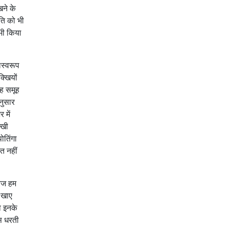
खने के
ृति को भी
 भी किया
लस्वरूप
्खियों
यह समूह
नुसार
 में
्खी
पोतिंगा
त नहीं
 आज हम
ा खाए
े इनके
इस धरती