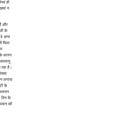
संभव हो
खियां न
है और
वी के
वे अन्य
ें मिला
और
 के कारण
 जलवायु
े रहा है।
ंख्या
मान लगाया
टी के
 अध्ययन
 दिन के
तापमान की