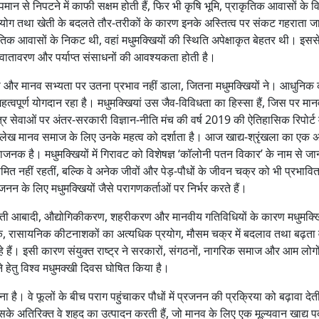
मान से निपटने में काफी सक्षम होती हैं, फिर भी कृषि भूमि, प्राकृतिक आवासों के व
 प्रयोग तथा खेती के बदलते तौर-तरीकों के कारण इनके अस्तित्व पर संकट गहराता ज
राकृतिक आवासों के निकट थी, वहां मधुमक्खियों की स्थिति अपेक्षाकृत बेहतर थी। इससे
क वातावरण और पर्याप्त संसाधनों की आवश्यकता होती है।
ता और मानव सभ्यता पर उतना प्रभाव नहीं डाला, जितना मधुमक्खियों ने। आधुनिक
महत्वपूर्ण योगदान रहा है। मधुमक्खियां उस जैव-विविधता का हिस्सा हैं, जिस पर मा
्र सेवाओं पर अंतर-सरकारी विज्ञान-नीति मंच की वर्ष 2019 की ऐतिहासिक रिपोर्ट म
 उल्लेख मानव समाज के लिए उनके महत्व को दर्शाता है। आज खाद्य-श्रृंखला का एक अ
ंताजनक है। मधुमक्खियों में गिरावट को विशेषज्ञ ‘कॉलोनी पतन विकार’ के नाम से जान
त नहीं रहतीं, बल्कि वे अनेक जीवों और पेड़-पौधों के जीवन चक्र को भी प्रभाव
नन के लिए मधुमक्खियों जैसे परागणकर्ताओं पर निर्भर करते हैं।
ढ़ती आबादी, औद्योगिकीकरण, शहरीकरण और मानवीय गतिविधियों के कारण मधुमक्खि
ीके, रासायनिक कीटनाशकों का अत्यधिक प्रयोग, मौसम चक्र में बदलाव तथा बढ़ता 
 हैं। इसी कारण संयुक्त राष्ट्र ने सरकारों, संगठनों, नागरिक समाज और आम लोगो
 हेतु विश्व मधुमक्खी दिवस घोषित किया है।
 है। वे फूलों के बीच पराग पहुंचाकर पौधों में प्रजनन की प्रक्रिया को बढ़ावा देती 
े अतिरिक्त वे शहद का उत्पादन करती हैं, जो मानव के लिए एक मूल्यवान खाद्य प