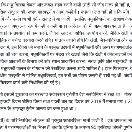
ए कि मधुमक्खियां केवल और केवल शहद बनाने वाली छोटी सी जीव मात्र ही नहीं हैं, ब
ितिक संतुलन की अत्यंत महत्वपूर्ण व अहम् कड़ी हैं। कहना ग़लत नहीं होगा कि यदि
 कृषि और पर्यावरण भी गंभीर संकट में आ जाएंगे। इसलिए मधुमक्खियों का संरक्षण क
्यक्ष अप्रत्यक्ष रूप में कहीं न कहीं मानव अस्तित्व की भी अहम् आवश्यकता है। अ
ाशकों के उपयोग को कम करने, जैविक खाद का अधिक उपयोग करने, जैविक खेती 
हिक व यथेष्ठ प्रयास करने होंगे। पाठक जानते होंगे कि खेती, जैव-विविधता और खा
ास्तव में, इस दिवस को मनाने के प्रमुख उद्देश्यों में मधुमक्खियों और अन्य परागणकर्ताओ
षा की रक्षा करना, मधुमक्खियों पर मंडरा रहे खतरों जैसे कि खेती में कीटनाशकों का
ाकृतिक आवासों के विनाश की ओर ध्यान आकर्षित करना, सतत कृषि और मधुमक्खी 
में मधुमक्खी पालन के योगदान को रेखांकित करना आदि शामिल है। हाल फिलहाल, य
थीम-‘प्रकृति से प्रेरित मधुमक्खियां, हम सभी का पोषण करती हैं’ रखी गई थी, जबक
िलकर कार्य करें’ निर्धारित की गई है।
ो इसकी शुरुआत का प्रस्ताव सर्वप्रथम यूरोपीय देश स्लोवेनिया ने रखा था। गौर
्व मधुमक्खी दिवस घोषित किया तथा पहली बार यह दिवस वर्ष 2018 में मनाया गया। 
ालन के अग्रदूत एंटोन जान्सा का जन्म हुआ था।
(पृथ्वी) के पारिस्थितिक संतुलन की प्रमुख आधारशिला मानी जाती हैं। एक उपलब्ध 
ें परागणकर्ताओं पर निर्भर हैं, जबकि दुनिया के लगभग 90 प्रतिशत जंगली पुष्पीय