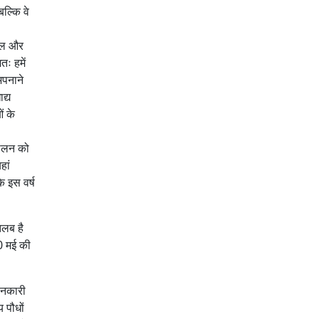
ल्कि वे
ेवल और
तः हमें
अपनाने
द्य
ं के
पालन को
हां
ि इस वर्ष
तलब है
20 मई की
जानकारी
 पौधों