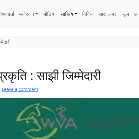
िश्ववार्ता
मनोरंजन
मीडिया
साहित्‍य
विविधा
साक्षात्‍कार
न्यूज़
अन
मेदारी
रकृति : साझी जिम्मेदारी
Leave a comment