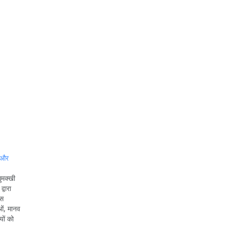
ु और
ुमक्खी
्वारा
इस
ओं, मानव
ों को