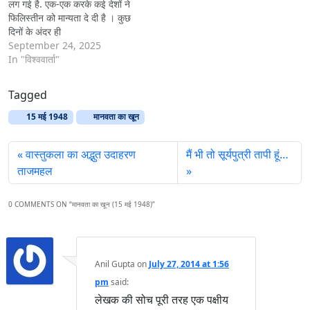
लग गई है. एक-एक करके कई देशों ने
फिलिस्तीन को मान्यता दे दी है । कुछ
दिनों के अंदर ही
कनाडा, ब्रिटेन, फ्रांस, पुर्तगाल, ऑ
September 24, 2025
स्ट्रेलिया, मोनाको, माल्टा,लक्जमबर्ग
In "विश्ववार्ता"
और बेल्जियम
Tagged
15 मई 1948
मानवता का खून
वास्तुकला का अद्भुत उदाहरण
मैं भी तो सूर्यपुत्री तापी हूं…
ताजमहल
0 COMMENTS ON “
मानवता का खून (15 मई 1948)
”
Anil Gupta
on
July 27, 2014 at 1:56
pm
said:
लेखक की सोच पूरी तरह एक पक्षीय