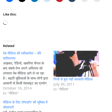
Like this:
L
o
a
d
i
Related
n
वेब मीडिया की स्वीकार्यता – रवि
g
श्रीवास्तव
अख़बार, रेडियो, खबरिया चैनल के
…
बाद सबसे तेज अपने अस्तित्व को
लगातार वेब मीडिया आगे ले जा रहा
है। बढ़ती सुविधाओं के साथ लोगों द्वारा
निजी से बुरा नहीं सरकारी मीडिया
आसानी से किसी वेबसाइट का प्रयोग
July 30, 2011
जानकारी के लिए किया जा सकता है।
October 16, 2014
In "मीडिया"
बदलते जमाने के साथ अब समय की
In "मीडिया"
महत्वता भी महत्वपूर्ण होने लगी।…
मीडिया के लिए ‘वॉचडॉग’ की भूमिका में
सोसायटी