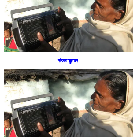
से
जु
ड़
ते
म
हा
द
लि
त
संजय कुमार