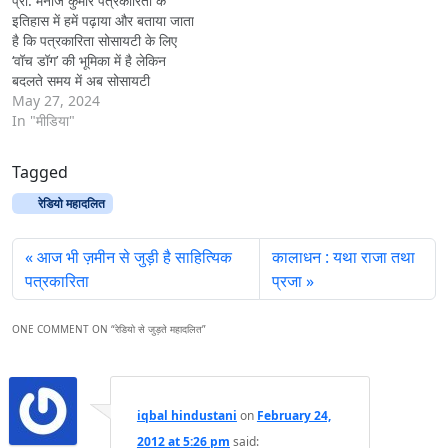
प्रो. मनोज कुमार पत्रकारिता के
इतिहास में हमें पढ़ाया और बताया जाता
है कि पत्रकारिता सोसायटी के लिए
‘वॉच डॉग’ की भूमिका में है लेकिन
बदलते समय में अब सोसायटी
पत्रकारिता के लिए ‘वॉच डॉग’ की
May 27, 2024
भूमिका में आ गया है। पत्रकारिता के
In "मीडिया"
कार्य-व्यवहार को लेकर समाज के
विभिन्न मंचों…
Tagged
रेडियो महादलित
आज भी ज़मीन से जुड़ी है साहित्यिक
कालाधन : यथा राजा तथा
पत्रकारिता
प्रजा
ONE COMMENT ON “
रेडियो से जुड़ते महादलित
”
iqbal hindustani
on
February 24,
2012 at 5:26 pm
said: