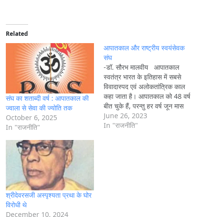
a
d
i
Related
n
आपातकाल और राष्ट्रीय स्वयंसेवक
g
संघ
-डॉ. सौरभ मालवीय आपातकाल
…
स्वतंत्र भारत के इतिहास में सबसे
विवादास्पद एवं अलोकतांत्रिक काल
कहा जाता है। आपातकाल को 48 वर्ष
संघ का शताब्दी वर्ष : आपातकाल की
बीत चुके हैं, परन्तु हर वर्ष जून मास
ज्वाला से सेवा की ज्योति तक
आते ही इसका स्मरण ताजा हो जाता
June 26, 2023
October 6, 2025
है। इसके साथ ही आपातकाल में
In "राजनीति"
In "राजनीति"
राष्ट्रीय स्वयंसेवक संघ की भूमिका भी
स्मरण हो जाती है। संघ…
श्रीदेवरसजी अस्पृश्यता प्रथा के घोर
विरोधी थे
December 10, 2024