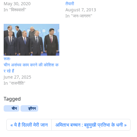
May 30, 2020
तैयारी
In "विश्ववार्ता"
August 7, 2013
In "जन-जागरण"
रूस-
चीन असंभव काम करने की कोशिश क
र रहे हैं
June 27, 2025
In "राजनीति"
Tagged
चीन
ड्रैगन
ये है दिल्ली मेरी जान
अमिताभ बच्‍चन : बहुमुखी प्रतिभा के धनी