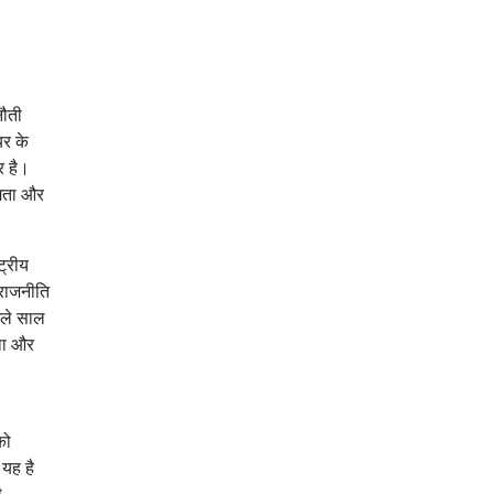
नौती
यर के
र है।
षमता और
ट्रीय
 राजनीति
िछले साल
 था और
को
यह है