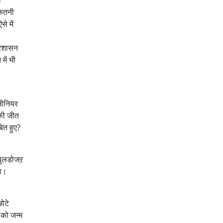
ी
कितनी
े में
्रशासन
में भी
ंजीनियर
नकी जीत
ित हुए?
 बुलडोजऱ
था।
ोटे
 को जन्म