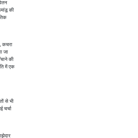
वेतन
मांडू की
ीतिक
ा, कचरा
हा जा
ँचाने की
ि में एक
ों से भी
ई चर्चा
ाझेदार