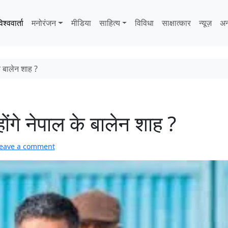
िश्ववार्ता
मनोरंजन
मीडिया
साहित्‍य
विविधा
साक्षात्‍कार
न्यूज़
अन
े बालेन शाह ?
गे नेपाल के बालेन शाह ?
eave a comment