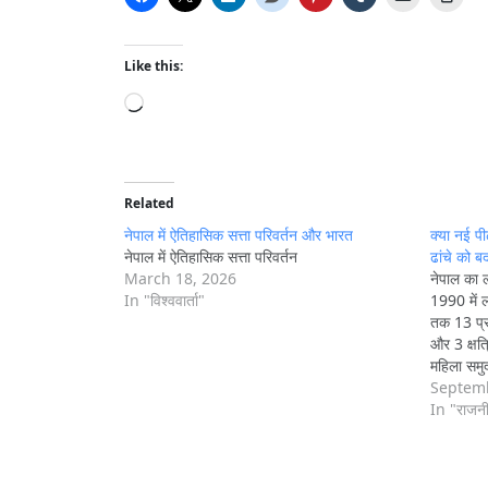
Like this:
L
o
a
d
i
Related
n
नेपाल में ऐतिहासिक सत्ता परिवर्तन और भारत
क्या नई पी
g
नेपाल में ऐतिहासिक सत्ता परिवर्तन
ढांचे को ब
March 18, 2026
नेपाल का ल
…
In "विश्ववार्ता"
1990 में 
तक 13 प्रध
और 3 क्षत
महिला समुद
संसद और न
Septemb
In "राजन