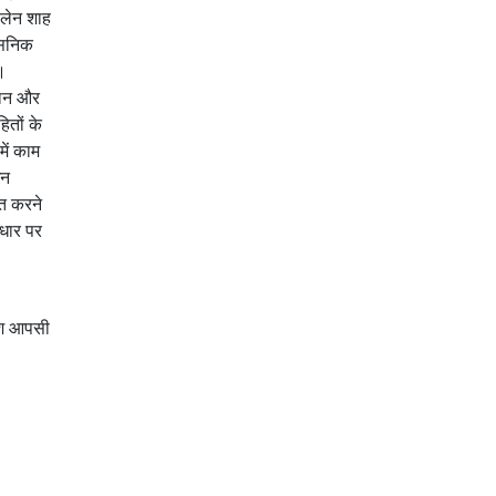
ालेन शाह
शासनिक
ं।
मान और
ितों के
ें काम
इन
ूत करने
आधार पर
देश आपसी