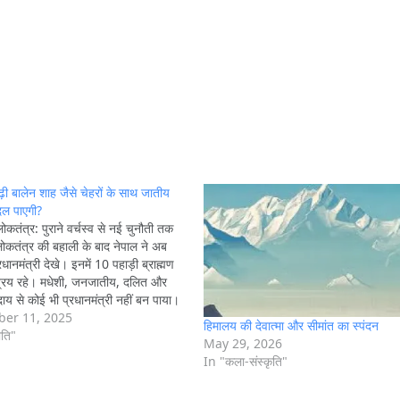
ढ़ी बालेन शाह जैसे चेहरों के साथ जातीय
दल पाएगी?
ोकतंत्र: पुराने वर्चस्व से नई चुनौती तक
लोकतंत्र की बहाली के बाद नेपाल ने अब
ानमंत्री देखे। इनमें 10 पहाड़ी ब्राह्मण
्रिय रहे। मधेशी, जनजातीय, दलित और
ाय से कोई भी प्रधानमंत्री नहीं बन पाया।
ौकरशाही में भी इन…
er 11, 2025
हिमालय की देवात्मा और सीमांत का स्पंदन
ीति"
May 29, 2026
In "कला-संस्कृति"