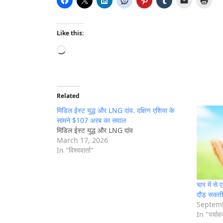
Like this:
L
o
a
d
i
Related
n
मिडिल ईस्ट युद्ध और LNG दांव. दक्षिण एशिया के
g
सामने $107 अरब का सवाल
मिडिल ईस्ट युद्ध और LNG दांव
…
March 17, 2026
In "विश्ववार्ता"
चार में से 
दौड़ सकती 
Septemb
In "पर्या