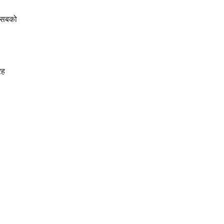
न सबको
रह