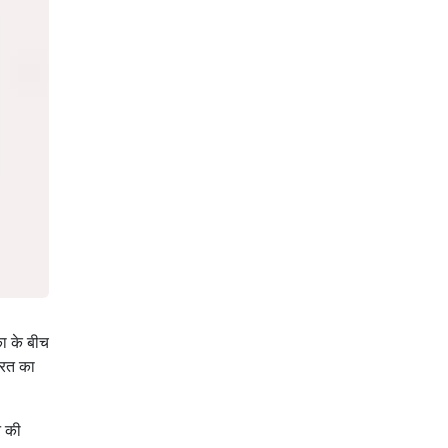
का के बीच
ूरत का
े की