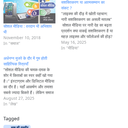
g
सशक्तिकरण या आत्मसम्मान का
संकट ?
…
"लाइक्स की दौड़ में खोती पहचान:
नारी सशक्तिकरण का असली मतलब"
सोशल मीडिया पर नारी देह का बढ़ता
सोशल मीडिया : वरदान भी अभिशाप
प्रदर्शन क्या वाकई सशक्तिकरण है या
भी
महज़ लाइक्स और फॉलोअर्स की होड़?
November 10, 2018
क्या हम सच्ची आज़ादी की ओर बढ़ रहे
May 16, 2025
In "समाज"
हैं या एक डिजिटल पिंजरे में कैद हो रहे
In "मीडिया"
हैं? क्या आत्मसम्मान…
अर्धनग्न मुजरे के दौर में गुम होती
साहित्यिक स्त्रियाँ
“सोशल मीडिया की चमक-दमक के
शोर में किताबों का स्वर कहीं खो गया
है।” इंस्टाग्राम और डिजिटल मीडिया
का दौर है। यहाँ आकर्षण और तमाशा
सबसे ज्यादा बिकते हैं। लेकिन समाज
की आत्मा को बचाए रखने के लिए
August 27, 2025
जरूरी है कि स्त्रियाँ फिर से साहित्य
In "लेख"
की ओर लौटें। इंस्टाग्राम का…
Tagged
भूख की तस्वीर