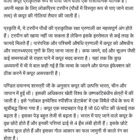
वाला कपूर प्राकृतिक रूप से पाया जाने वाला एक रासायनिक यौगिक है।
अपनी महक के लिए लोकप्रिय टरपीन (पौधों में विस्‍तृत रूप से पाए जाने वाला
तत्‍व) से कपूर की गोलियां तैयार की जाती हैं।
प्रकृति में, ये टरपीन पौधों की प्राकृतिक रक्षा प्रणाली का महत्वपूर्ण अंग होते
हैं। टरपीन को खाया नहीं जा सकता है लेकिन इसके इस्‍तेमाल से कई तरह के
फायदे मिलते हैं। पारंपरिक और पश्चिमी औषधि प्रणाली में कपूर को औषधीय
और स्वास्थ्यप्रद गुणों के लिए जाना जाता है। कफ जमने, दर्द और सूजन जैसी
कई समस्‍याओं से राहत पाने में कपूर मदद करता है। यहां तक कि कुछ
अध्‍ययनों में भी ये बात कही गई है कि त्‍वचा के जलने और फंगल इंफेक्‍शन को
ठीक करने में कपूर असरकारी है।
पण्डित दयानन्द शास्त्री जी के अनुसार कपूर की उत्‍पत्ति भारत, चीन और
जापान में हुई थी। इसकी अधिकतर खेती विश्‍व के उष्णकटिबंधीय क्षेत्रों में की
जाती है। इसे ‘ग्लोबल इनवेसिव स्पीशीज डेटाबेस’ में एक विषैले पौधे के रूप में
सूचीबद्ध किया गया है। कपूर एक सदाबहार पेड़ है जो 60 फीट की ऊंचाई तक
बढ़ता है। इसका पेड़ बहुत तेजी से बढ़ता है। भारत में पाए जाने वाले कपूर के
वृक्ष छोटे होते हैं और इनकी पत्तियां ढाई से 4 ईंच लंबी होती हैं। इसके छोटे
सफेद फूल होते हैं और इसका गोल आकार का फल जामुनी से काले रंग का
होता है।