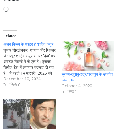
L
o
a
d
i
Related
n
अलग किस्‍म के एक्‍टर हैं शाहिद कपूर
g
सुभाष शिरढोनकर एक्शन और थ्रिलर
से भरपूर शाहिद कपूर स्टारर 'देवा' मच
…
अवेटेड फिल्मों में से एक है। इसकी
रिलीज डेट में लगातार बदलाव हो रहा
है। ये पहले 14 फरवरी, 2025 को
सुगन्ध/खुशबू/इत्र/परफ्यूम के उपयोग
रिलीज होने वाली थी लेकिन मेकर्स ने
December 10, 2024
एवम लाभ
अब इसे तय तारीख से
In "सिनेमा"
October 4, 2020
पहले 31 जनवरी 2025 को
In "लेख"
सिनेमाघरों में रिलीज करने का फैसला
किया है। ज़ी…