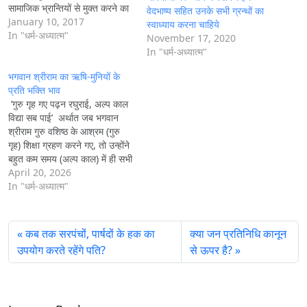
सामाजिक भ्रान्तियों से मुक्त करने का
वेदभाष्य सहित उनके सभी ग्रन्थों का
प्रयत्न किया और सभी मिथ्या विश्वासों
January 10, 2017
स्वाध्याय करना चाहिये
का परिचय देकर उनके सत्य व यथार्थ
In "धर्म-अध्यात्म"
November 17, 2020
समाधान प्रस्तुत किये। महर्षि…
In "धर्म-अध्यात्म"
भगवान श्रीराम का ऋषि-मुनियों के
प्रति भक्ति भाव
‘गुरु गृह गए पढ़न रघुराई, अल्प काल
विद्या सब पाई’ अर्थात जब भगवान
श्रीराम गुरु वशिष्ठ के आश्रम (गुरु
गृह) शिक्षा ग्रहण करने गए, तो उन्होंने
बहुत कम समय (अल्प काल) में ही सभी
तरह की विद्या और ज्ञान प्राप्त कर
April 20, 2026
लिया। यह सच्चे मन से गुरु की शरण
In "धर्म-अध्यात्म"
में जाने…
कब तक सरपंचों, पार्षदों के हक का
क्या जन प्रतिनिधि कानून
उपयोग करते रहेंगे पति?
से ऊपर है?