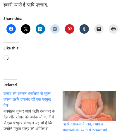
हमारी प्यारी है ऋषि प्रसाद,
Share this:
Like this:
L
o
a
d
i
Related
n
संसार को समस्त भ्रांतियों से मुक्त
g
करना ऋषि दयानंद की एक प्रमुख
देन’
…
मनमोहन कुमार आर्य ऋषि दयानन्द के
देश और संसार को अनेक योगदानों में
से एक प्रमुख योगदान यह भी है कि
ऋषि दयानन्द के तप, त्याग व
उन्होंने मनुष्य मात्र को धार्मिक व
भावनाओं को ध्यान में रखकर हमें