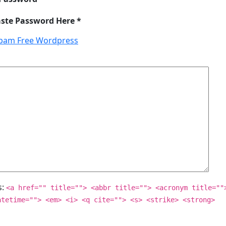
aste Password Here *
pam Free Wordpress
s:
<a href="" title=""> <abbr title=""> <acronym title=""
atetime=""> <em> <i> <q cite=""> <s> <strike> <strong>