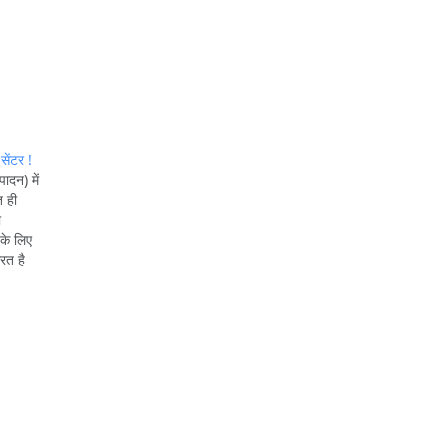
सेंटर !
ादन) में
त ही
ो
 के लिए
रत है
का उपयोग