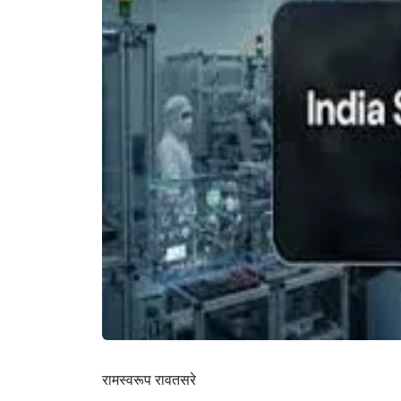
रामस्वरूप रावतसरे