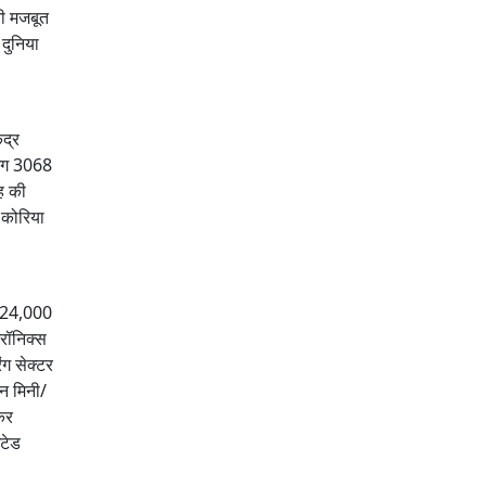
नी मजबूत
 दुनिया
ंद्र
लगभग 3068
ह की
 कोरिया
र 24,000
्रॉनिक्स
ंग सेक्टर
िन मिनी/
कर
ंटेड