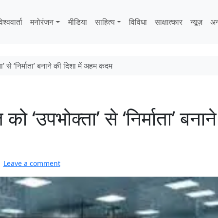
िश्ववार्ता
मनोरंजन
मीडिया
साहित्‍य
विविधा
साक्षात्‍कार
न्यूज़
अन
 से ‘निर्माता’ बनाने की दिशा में अहम कदम
ो ‘उपभोक्ता’ से ‘निर्माता’ बनान
Leave a comment