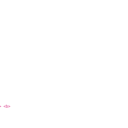
> <b>