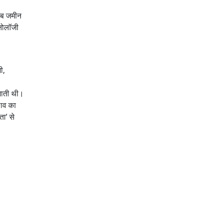
 अब जमीन
्नोलॉजी
ी,
जाती थी।
लाव का
ा’ से