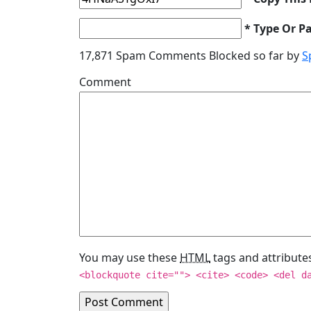
* Type Or P
17,871 Spam Comments Blocked so far by
S
Comment
You may use these
HTML
tags and attribute
<blockquote cite=""> <cite> <code> <del d