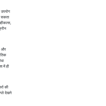
ा उपयोग
कर सकता
व्हीकल्स,
क्रीन
टर और
नीतिक
ीधा
 में ही
्रा की
्ले देखने