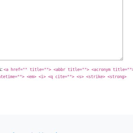
s:
<a href="" title=""> <abbr title=""> <acronym title=""
atetime=""> <em> <i> <q cite=""> <s> <strike> <strong>