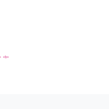
> <b>