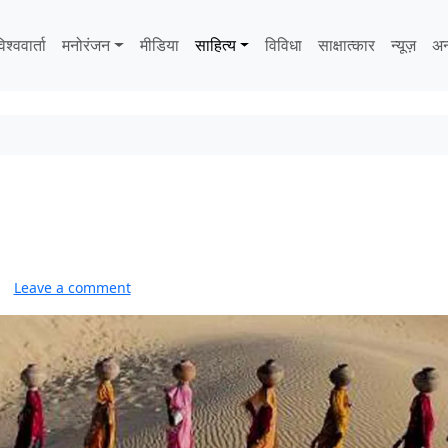
िश्ववार्ता
मनोरंजन
मीडिया
साहित्‍य
विविधा
साक्षात्‍कार
न्यूज़
अन
Leave a comment