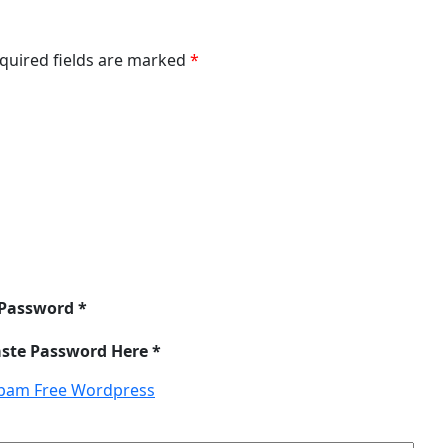
equired fields are marked
*
 Password *
aste Password Here *
pam Free Wordpress