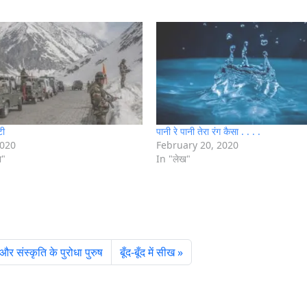
टी
पानी रे पानी तेरा रंग कैसा . . . .
2020
February 20, 2020
ा"
In "लेख"
और संस्कृति के पुरोधा पुरुष
बूँद-बूँद में सीख