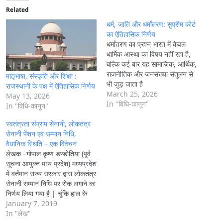
i
Related
n
धर्म, जाति और धर्मांतरण: सुप्रीम कोर्ट
g
का ऐतिहासिक निर्णय
धर्मांतरण का प्रश्न भारत में केवल
…
धार्मिक आस्था का विषय नहीं रहा है,
बल्कि कई बार यह सामाजिक, आर्थिक,
राजनीतिक और जनसंख्या संतुलन से
मातृभाषा, संस्कृति और शिक्षा :
भी जुड़ जाता है
राजस्थानी के पक्ष में ऐतिहासिक निर्णय
March 25, 2026
May 13, 2026
In "विधि-कानून"
In "विधि-कानून"
स्वतंत्रता संग्राम सेनानी, लोकतंत्र
सेनानी पेंशन एवं सम्मान निधि,
वैधानिक स्थिति – एक विवेचन
लेखक –गोपाल कृष्ण डण्डोतिया (पूर्व
सूचना आयुक्त मध्य प्रदेश) मध्यप्रदेश
में वर्तमान राज्य सरकार द्वारा लोकतंत्र
सेनानी सम्मान निधि पर रोक लगाने का
निर्णय लिया गया है | चूंकि हाल के
विधानसभा चुनाव में किसी भी दल को
January 7, 2019
बहुमत प्राप्त नहीं हुआ है, अतः बिना
In "लेख"