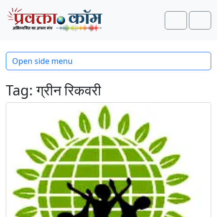
Skip to content
Skip to footer
Search
Men
Open side menu
Tag:
ग्रीन रिकवरी