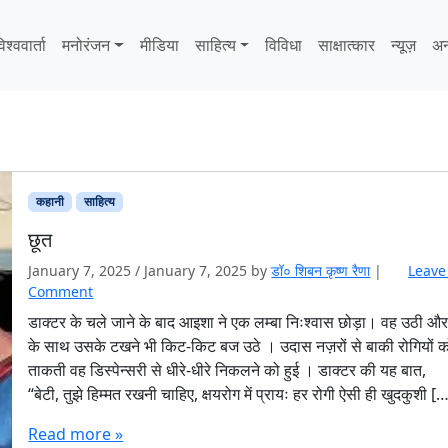
िश्ववार्ता
मनोरंजन
मीडिया
साहित्‍य
विविधा
साक्षात्‍कार
न्यूज़
अन
कहानी
साहित्‍य
छूत
January 7, 2025
/
January 7, 2025
by
डॉ० शिबन कृष्ण रैणा
|
Leave
Comment
डाक्टर के चले जाने के बाद आइशा ने एक लम्बा निःश्वास छोड़ा। वह उठी औ
के साथ उसके टखने भी किट-किट बज उठे । उदास नज़रों से बाकी रोगियों 
ताकती वह डिस्पेन्सरी से धीरे-धीरे निकलने को हुई । डाक्टर की यह बात,
“बेटी, तुझे हिम्मत रखनी चाहिए, क्षयरोग में प्रायः हर रोगी ऐसी ही खुदकुशी [
Read more »