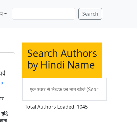
S
्य
Search
e
a
r
c
h
Search Authors
by Hindi Name
र्व
 a
मार
Total Authors Loaded: 1045
ुद्धि
जाना