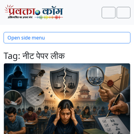
Skip to content
Skip to footer
Search
Men
Open side menu
Tag:
नीट पेपर लीक