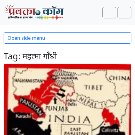
Skip to content
Skip to footer
Search
Men
Open side menu
Tag:
महत्मा गाँधी