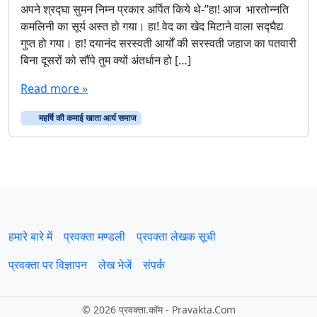
अपने श्रद्घा सुमन निम्न प्रकार अर्पित किये थे-”हा! आज भारतोन्नति
ह
कमलिनी का सूर्य अस्त हो गया। हा! वेद का खेद मिटाने वाला सद्घैद्य
र्षि
गुप्त हो गया। हा! दयानंद सरस्वती आर्यों की सरस्वती जहाज का पतवारी
की
बिना दूसरों को सौंपे तुम क्यों अंतर्धान हो […]
क
मा
Read more »
ई
खा
महर्षि की कमाई खाता आर्य समाज
ता
आ
र्य
स
मा
ज
हमारे बारे में
प्रवक्‍ता मण्डली
प्रवक्ता लेखक सूची
प्रवक्ता पर विज्ञापन
लेख भेजें
संपर्क
©
2026 प्रवक्‍ता.कॉम - Pravakta.Com