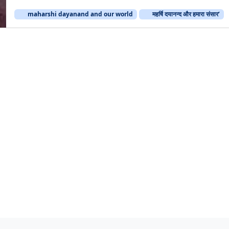
न्द
maharshi dayanand and our world
महर्षि दयानन्द और हमारा संसार’
औ
र
ह
मा
रा
सं
सा
र