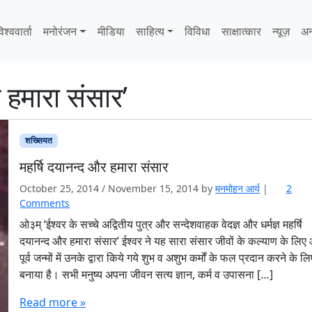
िश्ववार्ता
मनोरंजन
मीडिया
साहित्‍य
विविधा
साक्षात्‍कार
न्यूज़
अन
 हमारा संसार’
शख्सियत
महर्षि दयानन्द और हमारा संसार
October 25, 2014
/
November 15, 2014
by
मनमोहन आर्य
|
2
o
Comments
n
ओ३म् ‘ईश्वर के सच्चे अद्वितीय पुत्र और सन्देशवाहक वेदज्ञ और धर्मज्ञ महर्षि
म
दयानन्द और हमारा संसार’ ईश्वर ने यह सारा संसार जीवों के कल्याण के लिए
ह
पूर्व जन्मों में उनके द्वारा किये गये शुभ व अशुभ कर्मों के फल प्रदान करने के ल
र्षि
बनाया है। सभी मनुष्य अपना जीवन सत्य ज्ञान, कर्म व उपासना […]
द
या
Read more »
न