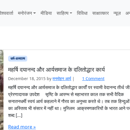
िश्ववार्ता
मनोरंजन
मीडिया
साहित्‍य
विविधा
साक्षात्‍कार
न्यूज़
अन
धर्म-अध्यात्म
महर्षि दयानन्द और आर्यसमाज के दलितोद्धार कार्य
o
December 18, 2015
by
मनमोहन आर्य
|
1 Comment
n
महर्षि दयानन्द और आर्यसमाज के दलितोद्धार कार्यों पर स्वामी वेदानन्द तीर्थ ज
म
प्रेरणादायक उपदेश सृष्टि के आरम्भ से महाभारत काल तक सभी वैदिक
ह
सनातनधर्मी स्वयं आर्य कहलाने में गौरव का अनुभव करते थे। तब तक हिन्दुओं
र्षि
का अस्तित्व भी संसार में नहीं था। मुस्लिम आक्रमणकारियों के भारत आने 
द
शब्द […]
या
न
Read more »
न्द