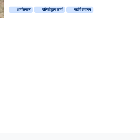
औ
आर्यसमाज
दलितोद्धार कार्य
महर्षि दयानन्
र
आ
र्य
स
मा
ज
के
द
लि
तो
द्धा
र
का
र्य