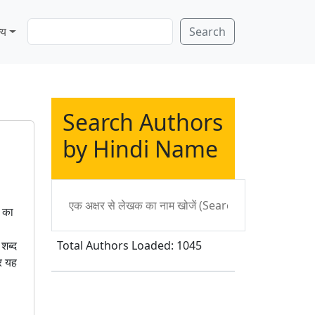
S
्य
Search
e
a
r
c
h
Search Authors
by Hindi Name
ी का
Total Authors Loaded: 1045
 शब्द
पर यह