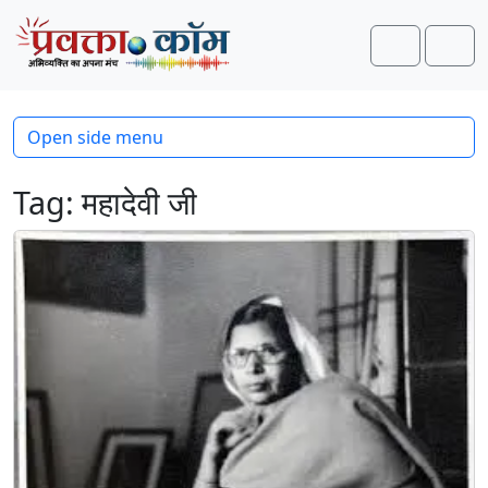
Skip to content
Skip to footer
Search
Men
Open side menu
Tag:
महादेवी जी