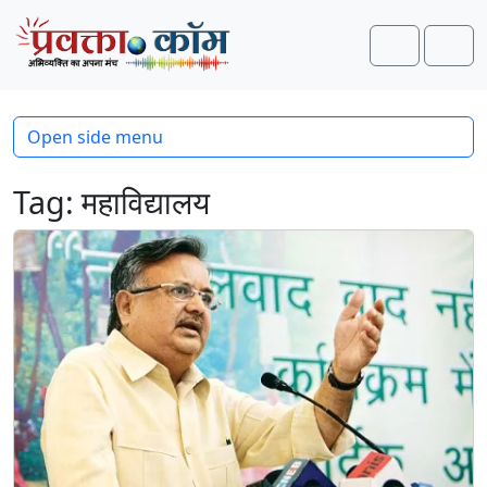
Skip to content
Skip to footer
Search
Men
Open side menu
Tag:
महाविद्यालय