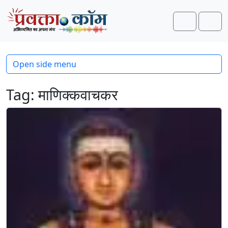
Skip to content
Skip to footer
Search
Men
Open side menu
Tag:
माणिक्कवाचकर