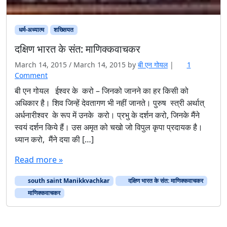
धर्म-अध्यात्म
शख्सियत
दक्षिण भारत के संत: माणिक्कवाचकर
March 14, 2015
/
March 14, 2015
by
बी एन गोयल
|
1
o
Comment
n
बी एन गोयल ईश्वर के करो – जिनको जानने का हर किसी को
द
अधिकार है। शिव जिन्हें देवतागण भी नहीं जानते। पुरुष स्त्री अर्थात्
क्षि
अर्धनारीश्वर के रूप में उनके करो। प्रभु के दर्शन करो, जिनके मैंने
ण
स्वयं दर्शन किये हैं। उस अमृत को चखो जो विपुल कृपा प्रदायक है।
भा
ध्यान करो, मैंने दया की […]
र
त
Read more »
के
सं
south saint Manikkvachkar
त
दक्षिण भारत के संत: माणिक्कवाचकर
:
माणिक्कवाचकर
मा
णि
क्क