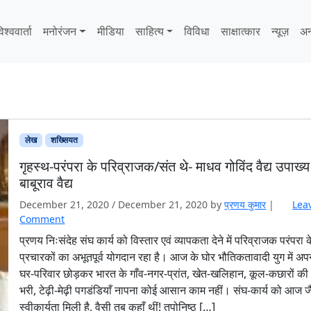
िश्ववार्ता
मनोरंजन
मीडिया
साहित्‍य
विविधा
साक्षात्‍कार
न्यूज़
अन
लेख
शख्सियत
गृहस्थ-परंपरा के परिव्राजक/संत थे- माधव गोविंद वैद्य उपाख्य
बाबूराव वैद्य
December 21, 2020
/
December 21, 2020
by
प्रणय कुमार
|
Lea
Comment
प्रणय निःसंदेह संघ कार्य को विस्तार एवं व्यापकता देने में परिव्राजक परंपरा 
प्रचारकों का अभूतपूर्व योगदान रहा है। आज के घोर भौतिकतावादी युग में अप
घर-परिवार छोड़कर भारत के गाँव-नगर-प्रांत, खेत-खलिहान, कूल-कछारों की 
भरी, टेढ़ी-मेढ़ी पगडंडियाँ नापना कोई आसान काम नहीं। संघ-कार्य को आज ज
स्वीकार्यता मिली है, वैसी तब कहाँ थीं! तपोनिष्ठ […]