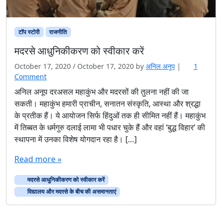
टॉप स्टोरी
राजनीति
मदरसे आधुनिकीकरण को स्वीकार करें
October 17, 2020
/
October 17, 2020
by
अनिल अनूप
|
1
o
Comment
n
अनिल अनूप दरअसल महाकुंभ और मदरसों की तुलना नहीं की जा
म
सकती। महाकुंभ हमारी प्राचीन, सनातन संस्कृति, आस्था और श्रद्धा
द
के प्रतीक हैं। ये आयोजन सिर्फ हिंदुओं तक ही सीमित नहीं हैं। महाकुंभ
र
में तिब्बत के धर्मगुरु दलाई लामा भी पधार चुके हैं और वहां ‘बुद्ध विहार’ की
से
स्थापना में उनका विशेष योगदान रहा है। […]
आ
धु
Read more »
नि
की
मदरसे आधुनिकीकरण को स्वीकार करें
क
र
विद्यालय और मदरसे के बीच की असमानताएं
ण
को
स्वी