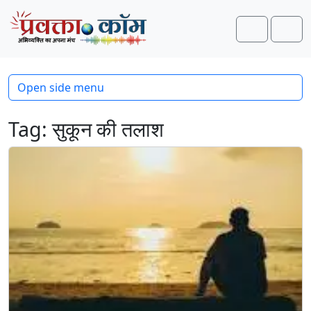
Skip to content
Skip to footer
Search
Men
Open side menu
Tag:
सुकून की तलाश