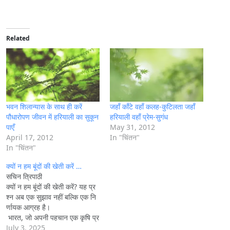
o
a
d
i
Related
n
g
…
भवन शिलान्यास के साथ ही करें
जहाँ काँटे वहाँ कलह-कुटिलता जहाँ
पौधारोपण जीवन में हरियाली का सुकून
हरियाली वहाँ प्रेम-सुगंध
पाएँ
May 31, 2012
April 17, 2012
In "चिंतन"
In "चिंतन"
क्यों न हम बूंदों की खेती करें …
सचिन त्रिपाठी
क्यों न हम बूंदों की खेती करें? यह प्र
श्न अब एक सुझाव नहीं बल्कि एक नि
र्णायक आग्रह है।
भारत, जो अपनी पहचान एक कृषि प्र
धान देश के रूप में करता है, आज उस
July 3, 2025