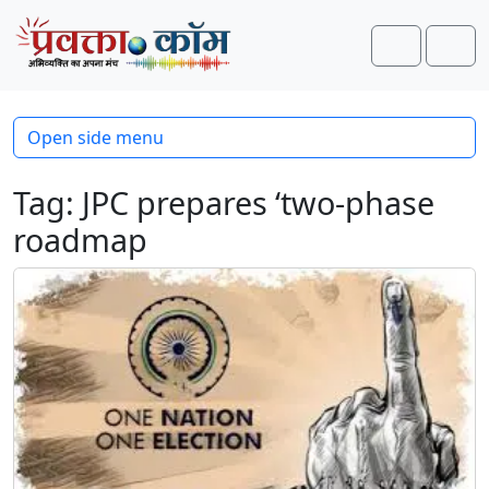
Skip to content
Skip to footer
Search
Men
Open side menu
Tag:
JPC prepares ‘two-phase
roadmap