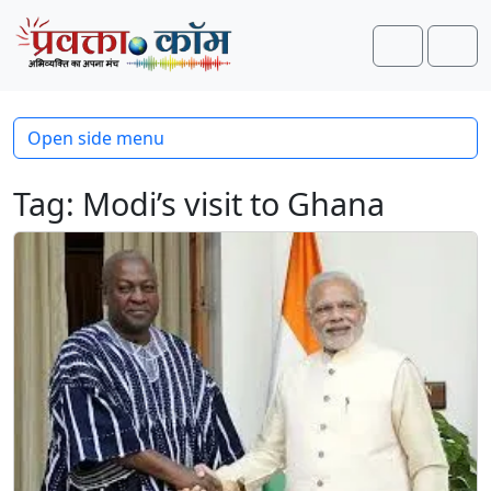
Skip to content
Skip to footer
Search
Men
Open side menu
Tag:
Modi’s visit to Ghana