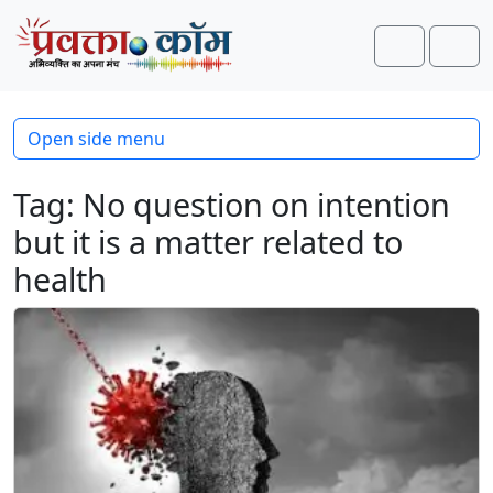
Skip to content
Skip to footer
Search
Men
Open side menu
Tag:
No question on intention
but it is a matter related to
health