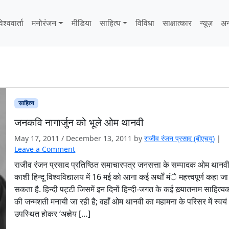
िश्ववार्ता
मनोरंजन
मीडिया
साहित्‍य
विविधा
साक्षात्‍कार
न्यूज़
अन
साहित्‍य
जनकवि नागार्जुन को भूले ओम थानवी
May 17, 2011
/
December 13, 2011
by
राजीव रंजन प्रसाद (बीएचयू)
|
Leave a Comment
राजीव रंजन प्रसाद प्रतिष्ठित समाचारपत्र जनसत्ता के सम्पादक ओम थानव
काशी हिन्दू विश्वविद्यालय में 16 मई को आना कई अर्थों मंे महत्त्वपूर्ण कहा जा
सकता है. हिन्दी पट्टी जिसमें इन दिनों हिन्दी-जगत के कई ख़्यातनाम साहित्यक
की जन्मशती मनायी जा रही है; वहाँ ओम थानवी का महामना के परिसर में स्वयं
उपस्थित होकर ‘अज्ञेय […]