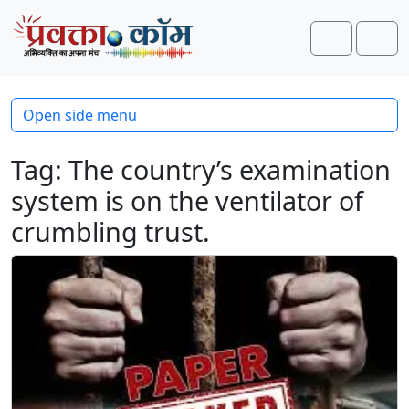
Skip to content
Skip to footer
Search
Men
Open side menu
Tag:
The country’s examination
system is on the ventilator of
crumbling trust.