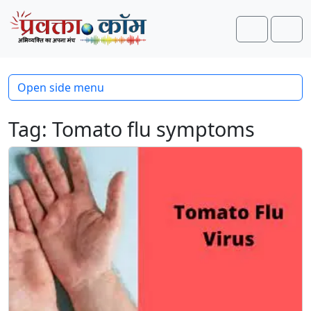
Skip to content
Skip to footer
Search
Men
Open side menu
Tag:
Tomato flu symptoms