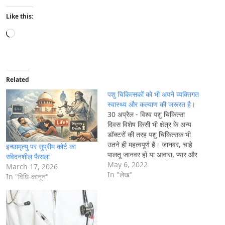
Like this:
L
o
a
d
i
Related
n
पशु चिकित्सकों को भी अपने व्यक्तिगत
g
स्वास्थ्य और कल्याण की जरूरत है।
30 अप्रैल - विश्व पशु चिकित्सा
…
दिवस विशेष किसी भी क्षेत्र के अन्य
डॉक्टरों की तरह पशु चिकित्सक भी
उतने ही महत्वपूर्ण हैं। जानवर, चाहे
इच्छामृत्यु पर सुप्रीम कोर्ट का
पालतू जानवर हों या आवारा, प्यार और
संवेदनशील फैसला
देखभाल की जरूरत होती है। और यहीं
May 6, 2022
March 17, 2026
से पशु चिकित्सक बचाव के लिए आते
In "लेख"
In "विधि-कानून"
हैं। हर साल अप्रैल…