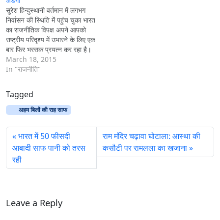
अडंगा
सुरेश हिन्दुस्थानी वर्तमान में लगभग
निर्वासन की स्थिति में पहुंच चुका भारत
का राजनीतिक विपक्ष अपने आपको
राष्ट्रीय परिदृश्य में उभारने के लिए एक
बार फिर भरसक प्रयत्न कर रहा है।
राहुल गांधी के कथित जासूसी मुद्दे की
March 18, 2015
हवा निकलने के बाद कांगे्रसी नेताओं
In "राजनीति"
के स्वरों में जो बेचैनी देखी…
Tagged
अहम बिलों की राह साफ
भारत में 50 फीसदी
राम मंदिर चढ़ावा घोटाला: आस्था की
आबादी साफ पानी को तरस
कसौटी पर रामलला का खजाना
रही
Leave a Reply