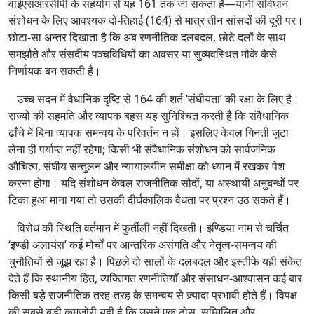
वाईएसआरसीपी के सहयोग से यह 161 तक जा सकता है—यानी संविधान
संशोधन के लिए आवश्यक दो‑तिहाई (164) से मात्र तीन सांसदों की दूरी पर।
छोटा‑सा अन्तर दिखाता है कि अब रणनीतिक दलबदल, छोटे दलों के साथ
समझौते और संसदीय पञ्चविधियों का अवसर या सुव्यवस्थित मौके कैसे
निर्णायक बन सकती है।
उच्च सदन में वैधानिक दृष्टि से 164 की शर्त ‘संघीयता’ की रक्षा के लिए है।
राज्यों की सहमति और व्यापक बहस यह सुनिश्चित करती है कि संवैधानिक
ढाँचे में बिना व्यापक समन्वय के परिवर्तन न हों। इसलिए केवल गिनती जुटा
लेना ही पर्याप्त नहीं रहेगा; किसी भी संवैधानिक संशोधन को सार्वजनिक
औचित्य, संघीय सन्तुलन और न्यायालयीन समीक्षा को ध्यान में रखकर पेश
करना होगा। यदि संशोधन केवल राजनीतिक सौदों, या अस्थायी अनुबन्धों पर
टिका हुआ माना गया तो उसकी दीर्घकालिक वैधता पर प्रश्न उठ सकते हैं।
विरोध की स्थिति वर्तमान में फुर्तीली नहीं दिखती। इण्डिया नाम से चर्चित
‘इण्डी अलायंस’ कई मोर्चों पर आन्तरिक असंगति और नेतृत्व‑समन्वय की
चुनौतियों से जूझ रहा है। पिछले दो सालों के दलबदल और इस्तीफे यही संकेत
देते हैं कि स्थानीय हित, व्यक्तिगत रणनीतियाँ और संसाधन‑आश्वासन कई बार
किसी बड़े राजनीतिक तरह‑तरह के समन्वय से ज़्यादा प्रभावी होते हैं। विपक्ष
की सबसे बड़ी कमजोरी यही है कि उसने एक ठोस, सम्मिलित और