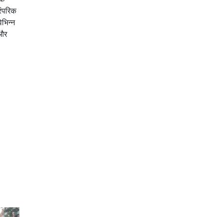
रंपरिक
िभिन्न
 और