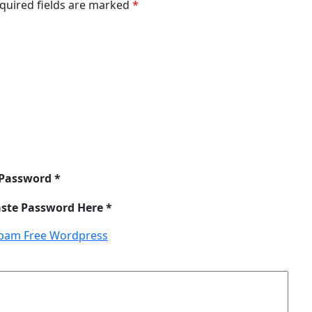
equired fields are marked
*
 Password *
aste Password Here *
pam Free Wordpress