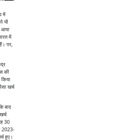
में
को भी
ाव आया
ारत में
ैं। पर,
ंद्र
ास की
भ किया
ैसा खर्च
के बाद
खर्च
गह 30
ाल 2023-
्च हुए।