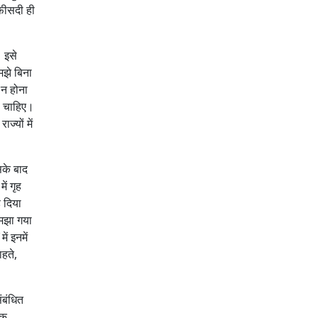
फीसदी ही
 इसे
मझे बिना
 न होना
नी चाहिए।
ज्यों में
सके बाद
ं गृह
़ दिया
 समझा गया
ं इनमें
ाहते,
ंबंधित
िक