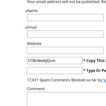
Your email address will not be published. R
Name
*
Email
*
Website
* Copy This
* Type Or P
17,871 Spam Comments Blocked so far by
S
Comment