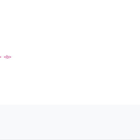
> <b>