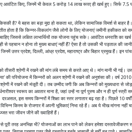
आवंटित किए, जिनमें भी केवल 5 करोड़ 14 लाख रूपए ही खर्च हुए। सिर्फ 7.5 
िसकी है? ये बहस का बड़ा मुद्दा हो सकता था, लेकिन सामाजिक विमर्श से बाहर है।
तीत होता है कि किन्नर-विकलांग जैसे लोगों के लिए योजनाएं जमीनी हकीकत को स
 होने चाहिए जिससे लक्षित लाभार्थियों तक योजना पहुंच सके। आवंटित धनराशि का खर्च
सही से पहचान न होना तो मुख्य बाधाएं नहीं हैं? ऐसा है तो उसकी भी पड़ताल की जा
जिनमें उत्तर प्रदेश, दिल्ली, आंध्र प्रदेश, महाराष्ट्र और बिहार प्रमुख हैं। इन पांच रा
को तीसरी श्रेणी में रखने की मांग लंबे समय से करते आए थे। मांग मानी भी गई। उ
ी परियोजना में किन्नरों को अलग श्रेणी में रखने की अनुशंसा की। वर्ष 2010 मे
श्रेणी में रखने की मंजूरी दी। तब उम्मीद जगी कि अब किन्नरों को मुख्यधारा से जोड
ारीश्वर स्वरूप का अवतार माना है, जहां उन्हें ना पूर्ण पुरुष और न ही पूर्ण स्त्री
दरअसल, इस समय किन्नरों में शिक्षा का स्तर लगातार बढ़ रहा है। पिछले 10 वर्षों मे
िन्न किस्म के रोजगार में अपनी भूमिकाएं निभा रहे हैं। अब ये भीख मांगना नहीं च
ज्जत भरा जीवन जीने की ख्वाहिशें हैं।
ं से पूरी तरह अनभिज्ञ भी? योजनाओं का लाभ पाने को लेकर हमेशा दस्तावेजीकरण स
ाण पत्र, निवास प्रमाण पत्र जैसे दस्तावेज इनके आसानी से नहीं बन पाते। सामाज