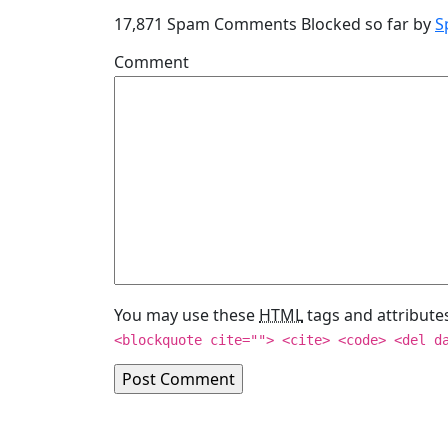
17,871 Spam Comments Blocked so far by
S
Comment
You may use these
HTML
tags and attribute
<blockquote cite=""> <cite> <code> <del d