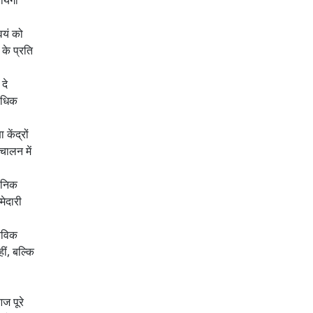
ायेगी
वयं को
के प्रति
दे
्यधिक
केंद्रों
चालन में
ासनिक
मेदारी
्तविक
ीं, बल्कि
ज पूरे