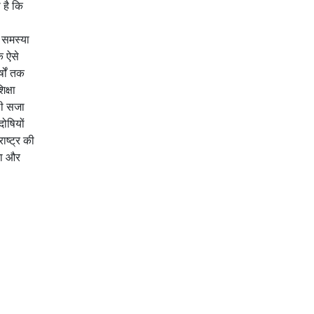
 है कि
े समस्या
क ऐसे
षों तक
क्षा
ली सजा
दोषियों
ष्ट्र की
िभा और