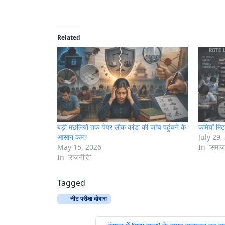
o
a
d
i
Related
n
g
…
बड़ी मछलियों तक ‘पेपर लीक कांड’ की जांच पहुंचने के
कमियाँ मि
आसान कम?
July 29,
May 15, 2026
In "समाज
In "राजनीति"
Tagged
नीट परीक्षा दोबारा