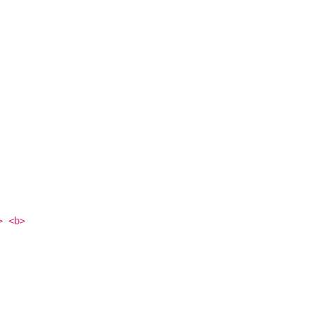
> <b>