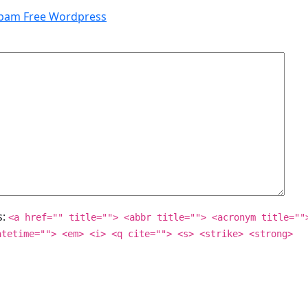
pam Free Wordpress
s:
<a href="" title=""> <abbr title=""> <acronym title=""
atetime=""> <em> <i> <q cite=""> <s> <strike> <strong>