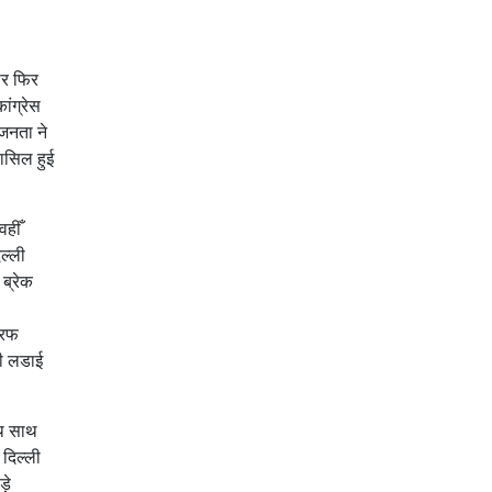
ार फिर
ंग्रेस
 जनता ने
ासिल हुई
वहीँ
ल्ली
ब्रेक
तरफ
की लडाई
ाथ साथ
 दिल्ली
ड़े