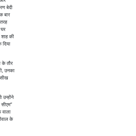
ी और
रण बेदी
एक बार
 तरह
, घर
र शाह की
क दिया
ा के तौर
थी, उनका
ी सीख
उन्होंने
र सीएम”
फ वाला
रीवाल के