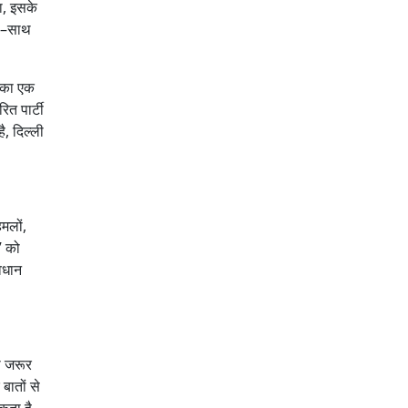
गा, इसके
ाथ–साथ
स का एक
ित पार्टी
ै, दिल्ली
मलों,
” को
विधान
ा जरूर
बातों से