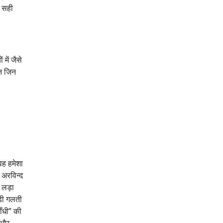
ी सही
में जैसे
ान जिन
वह हमेशा
 अरविन्द
व लड़ा
बड़ी गलती
ाँधी” की