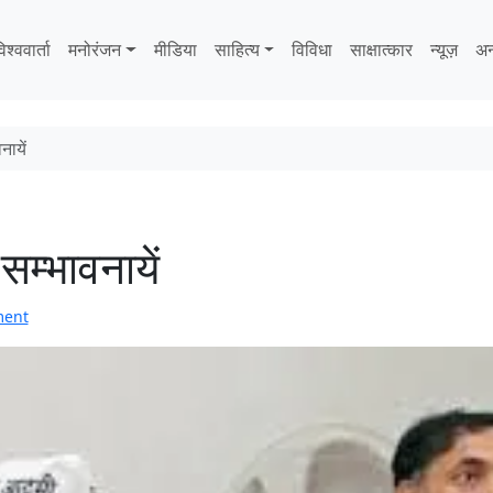
िश्ववार्ता
मनोरंजन
मीडिया
साहित्‍य
विविधा
साक्षात्‍कार
न्यूज़
अन
ायें
म्भावनायें
ment