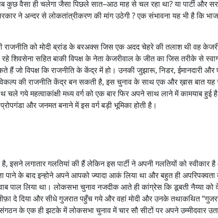
ं सब कुछ वैसा ही चलेगा जैसा पिछले सात–आठ माह से चल रहा था? या पार्टी और स
व सरकार ने अन्दर से लोकतांत्रीकरण की मांग उठेगी ? एक संभावना यह भी है कि भा
 की राजनीति को मोदी ब्रांड के बरअक्स जिस एक अदद चेहरे की तलाश थी वह केजरी
 रहे शिवसेना सहित बाकी विपक्ष के नेता केजरीवाल के जीत का जिस तरीके से स्व
ते हैं जो विपक्ष कि राजनीति के केंद्र में हो। उनकी जुझारू, निडर, ईमानदारी और
ं विकल्प की राजनीति केंद्र बन सकती है, इस चुनाव के साथ एक और ख़ास बात यह र
 चले गये महत्वाकांक्षी मध्य वर्ग को एक बार फिर अपने साथ लाने में कामयाब हुई ह
ि प्रोपगंडा और जनमत बनाने में इस वर्ग बड़ी भूमिका होती है।
ै, इसने लगातार गलतियां की हैं लेकिन इस पार्टी ने अपनी गलतियों को स्वीकार ह
ता पाने के बाद इन्होने अपने आपको ज्यादा आकं लिया था और बहुत ही अपरिपक्वता
्वाब पाल लिया था। लोकसभा चुनाव नजदीक आते ही कांग्रेस कि डूबती नैय्या को द
्तीफ़ा दे दिया और सीधे गुजरात पहुँच गये और वहां मोदी और उनके तथाकथित “गुजर
संगठन के एक ही झटके में लोकसभा चुनाव में चार सौ सीटों पर अपने उम्मीदवार उत