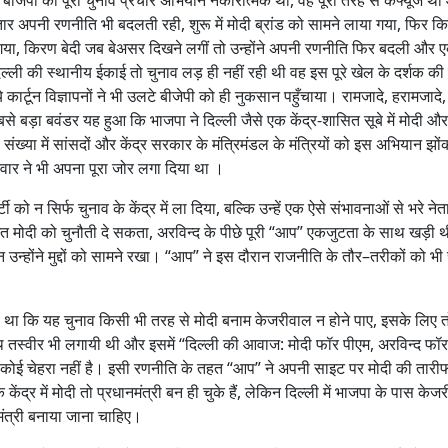
जेपी का पूरा चुनाव प्रचार अभियान नकारात्मक था, वह पूरी तरह से कंफ्यूज थ
 अपनी रणनीति भी बदलती रही, शुरू में मोदी ब्रांड को सामने लाया गया, फिर कि
िया गया, किरण बेदी जब बेअसर दिखने लगीं तो उन्होंने अपनी रणनीति फिर बदली और 
्ली की स्थानीय ईकाई तो चुनाव लड़ ही नहीं रही थी वह इस पूरे खेल के दर्शक की
ार्टून विज्ञापनों ने भी उलटे बीजेपी को ही नुकसान पहुँचाया। रामजादे, हरामजादे
बड़ा बवंडर यह हुआ कि भाजपा ने दिल्ली जैसे एक केंद्र-शासित सूबे में मोदी औ
ंख्या में सांसदों और केंद्र सरकार के मंत्रिमंडल के मंत्रियों को इस अभियान झों
वार ने भी अपना पूरा जोर लगा दिया था ।
 को न सिर्फ चुनाव के केंद्र में ला दिया, बल्कि उन्हें एक ऐसे संभावनाओं से भरे नेत
जित मोदी को चुनौती दे सकता, अरविन्द के पीछे पूरी “आप” एकजुटता के साथ खड़ी 
उन्होंने मुद्दों को सामने रखा। “आप” ने इस दौरान राजनीति के तौर–तरीकों को भ
या था कि यह चुनाव किसी भी तरह से मोदी बनाम केजरीवाल न होने पाए, इसके लिए तो 
स्वीर भी लगायी थी और इसमें “दिल्ली की आवाज: मोदी फॉर पीएम, अरविन्द फॉ
ए कोई चेहरा नहीं है। इसी रणनीति के तहत “आप” ने अपनी साइट पर मोदी की तारी
ेंद्र में मोदी तो प्रधानमंत्री बन ही चुके हैं, लेकिन दिल्ली में भाजपा के पास केज
मंत्री बनाया जाना चाहिए।