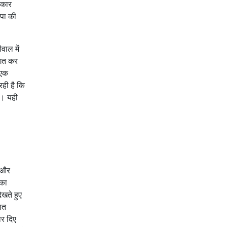
रकार
जपा की
वाल में
ागत कर
 एक
ही है कि
ै। यही
ै और
 का
ेखते हुए
ात
ार दिए