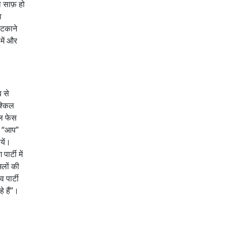
ता साफ़ हो
ा
भटकाने
में और
ब से
श्किल
गल फेस
ाल “आप”
यें।
र्टी में
मलों की
 पार्टी
े हैं”।