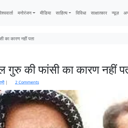
िश्ववार्ता
मनोरंजन
मीडिया
साहित्‍य
विविधा
साक्षात्‍कार
न्यूज़
अन
ंसी का कारण नहीं पता
 गुरु की फांसी का कारण नहीं प
o
त्री
|
2 Comments
n
उ
म
र
अ
ब्दु
ल्ला