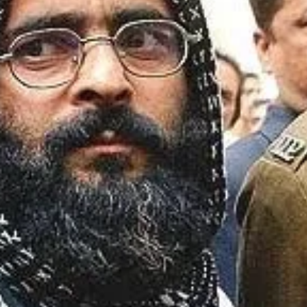
को
अ
फ
ज
ल
गु
रु
की
फां
सी
का
का
र
ण
न
हीं
प
ता