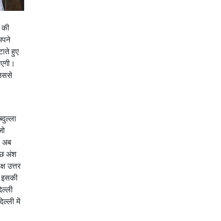
र की
अपने
ाते हुए
जाएगी।
 उससे
।
दुल्ला
जो
ए। अब
ुछ अंश
्ष उत्तर
गा इसकी
िल्ली
ल्ली में