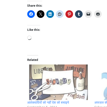
Share this:
Like this:
L
o
a
d
i
Related
n
g
…
आतंकवादियों को नहीं देश को बचाइये
अफज़ल की 