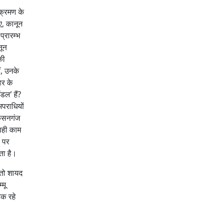
क्रमण के
ए, कानून
प्रारम्भ
नून
की
ं, उनके
हर के
डल’ हैं?
पराधियों
किसनगंज
 वही काम
ल पर
ता है।
 तो शायद
्मू
टक रहे