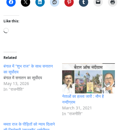
Like this:
L
o
a
d
i
Related
n
बंगाल में “शुभ राज“ के साथ सनातन
g
का सूर्योदय
बंगाल में सनातन का सूर्योदय
…
May 13, 2026
In "राजनीति"
नेताओं का हल्ला जारी : मौन है
नन्दीग्राम
March 31, 2021
In "राजनीति"
ममता राज के पीड़ितों को न्याय दिलाने
की जिम्मेदारी ‘सुपरकॉप’ आईपीएस