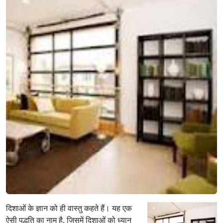
दि
शा
में
क्या
हो
ना
चा
हि
ए
वा
स्तु
अ
नु
सा
र
?
दिशाओं के ज्ञान को ही वास्तु कहते हैं। यह एक
ऐसी पद्धति का नाम है, जिसमें दिशाओं को ध्यान