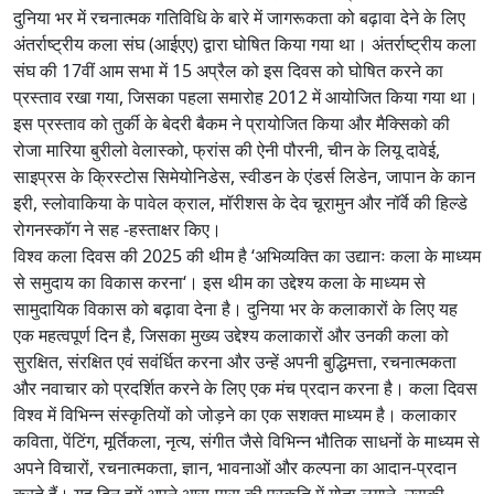
दुनिया भर में रचनात्मक गतिविधि के बारे में जागरूकता को बढ़ावा देने के लिए
अंतर्राष्ट्रीय कला संघ (आईएए) द्वारा घोषित किया गया था। अंतर्राष्ट्रीय कला
संघ की 17वीं आम सभा में 15 अप्रैल को इस दिवस को घोषित करने का
प्रस्ताव रखा गया, जिसका पहला समारोह 2012 में आयोजित किया गया था।
इस प्रस्ताव को तुर्की के बेदरी बैकम ने प्रायोजित किया और मैक्सिको की
रोजा मारिया बुरीलो वेलास्को, फ्रांस की ऐनी पौरनी, चीन के लियू दावेई,
साइप्रस के क्रिस्टोस सिमेयोनिडेस, स्वीडन के एंडर्स लिडेन, जापान के कान
इरी, स्लोवाकिया के पावेल क्राल, मॉरीशस के देव चूरामुन और नॉर्वे की हिल्डे
रोगनस्कॉग ने सह -हस्ताक्षर किए।
विश्व कला दिवस की 2025 की थीम है ‘अभिव्यक्ति का उद्यानः कला के माध्यम
से समुदाय का विकास करना‘। इस थीम का उद्देश्य कला के माध्यम से
सामुदायिक विकास को बढ़ावा देना है। दुनिया भर के कलाकारों के लिए यह
एक महत्वपूर्ण दिन है, जिसका मुख्य उद्देश्य कलाकारों और उनकी कला को
सुरक्षित, संरक्षित एवं सवंर्धित करना और उन्हें अपनी बुद्धिमत्ता, रचनात्मकता
और नवाचार को प्रदर्शित करने के लिए एक मंच प्रदान करना है। कला दिवस
विश्व में विभिन्न संस्कृतियों को जोड़ने का एक सशक्त माध्यम है। कलाकार
कविता, पेंटिंग, मूर्तिकला, नृत्य, संगीत जैसे विभिन्न भौतिक साधनों के माध्यम से
अपने विचारों, रचनात्मकता, ज्ञान, भावनाओं और कल्पना का आदान-प्रदान
करते हैं। यह दिन हमें अपने आस-पास की प्रकृति में गोता लगाने, उसकी