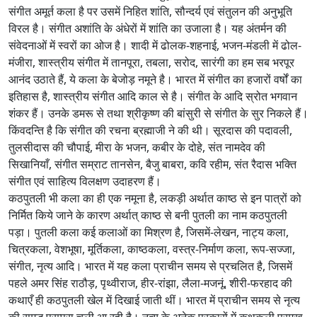
संगीत अमूर्त कला है पर उसमें निहित शांति, सौन्दर्य एवं संतुलन की अनुभूति
विरल है। संगीत अशांति के अंधेरों में शांति का उजाला है। यह अंतर्मन की
संवेदनाओं में स्वरों का ओज है। शादी में ढोलक-शहनाई, भजन-मंडली में ढोल-
मंजीरा, शास्त्रीय संगीत में तानपूरा, तबला, सरोद, सारंगी का हम सब भरपूर
आनंद उठाते हैं, ये कला के बेजोड़ नमूने है। भारत में संगीत का हजारों वर्षों का
इतिहास है, शास्त्रीय संगीत आदि काल से है। संगीत के आदि स्रोत भगवान
शंकर हैं। उनके डमरू से तथा श्रीकृष्ण की बांसुरी से संगीत के सुर निकले हैं।
किंवदन्ति है कि संगीत की रचना ब्रह्माजी ने की थी। सूरदास की पदावली,
तुलसीदास की चौपाई, मीरा के भजन, कबीर के दोहे, संत नामदेव की
सिखानियाँ, संगीत सम्राट तानसेन, बैजु बाबरा, कवि रहीम, संत रैदास भक्ति
संगीत एवं साहित्य विलक्षण उदाहरण हैं।
कठपुतली भी कला का ही एक नमूना है, लकड़ी अर्थात काष्ठ से इन पात्रों को
निर्मित किये जाने के कारण अर्थात् काष्ठ से बनी पुतली का नाम कठपुतली
पड़ा। पुतली कला कई कलाओं का मिश्रण है, जिसमें-लेखन, नाट्य कला,
चित्रकला, वेशभूषा, मूर्तिकला, काष्ठकला, वस्त्र-निर्माण कला, रूप-सज्जा,
संगीत, नृत्य आदि। भारत में यह कला प्राचीन समय से प्रचलित है, जिसमें
पहले अमर सिंह राठौड़, पृथ्वीराज, हीर-रांझा, लैला-मजनूं, शीरी-फरहाद की
कथाएँ ही कठपुतली खेल में दिखाई जाती थीं। भारत में प्राचीन समय से नृत्य
की समृद्ध परम्परा चली आ रही है। नृत्य के अनेक प्रकारों में कथकली प्रमुख