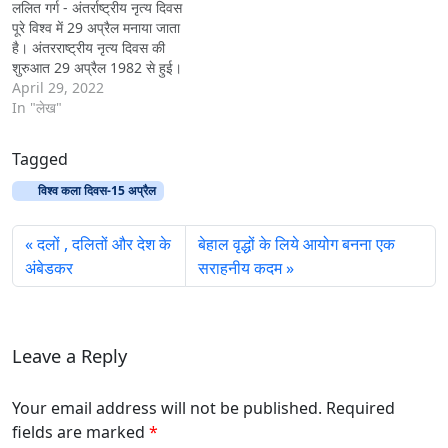
ललित गर्ग - अंतर्राष्ट्रीय नृत्य दिवस
पूरे विश्व में 29 अप्रैल मनाया जाता
है। अंतरराष्ट्रीय नृत्य दिवस की
शुरुआत 29 अप्रैल 1982 से हुई।
‘बैले के शेक्सपियर’ की उपाधि से
April 29, 2022
सम्मानित एक महान् रिफॉर्मर एवं लेखक
In "लेख"
जीन जार्ज नावेरे के जन्म दिवस की
स्मृति में…
Tagged
विश्व कला दिवस-15 अप्रैल
दलों , दलितों और देश के
बेहाल वृद्धों के लिये आयोग बनना एक
अंबेडकर
सराहनीय कदम
Leave a Reply
Your email address will not be published. Required
fields are marked
*