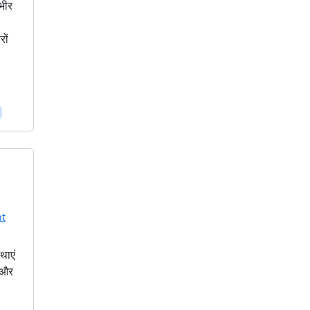
ंभीर
,
रों
t
थाएं
े और