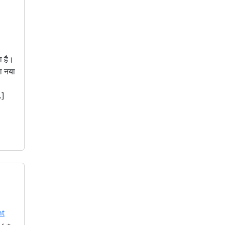
ा है।
ा नया
…]
nt