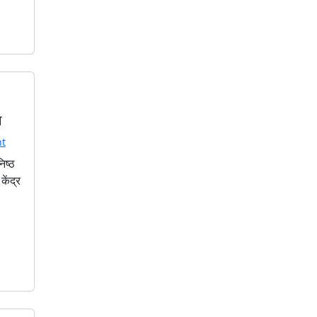
ा
t
िष्ठ
केंद्र